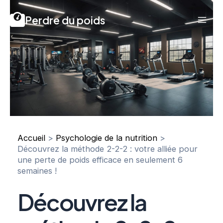
Aller
Perdre du poids
au
Mai
contenu
Men
Accueil
Psychologie de la nutrition
Découvrez la méthode 2-2-2 : votre alliée pour
une perte de poids efficace en seulement 6
semaines !
Découvrez la