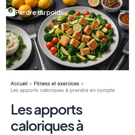
Aller
Perdre du poids
au
Mai
contenu
Men
Accueil
Fitness et exercices
Les apports caloriques à prendre en compte
Les apports
caloriques à