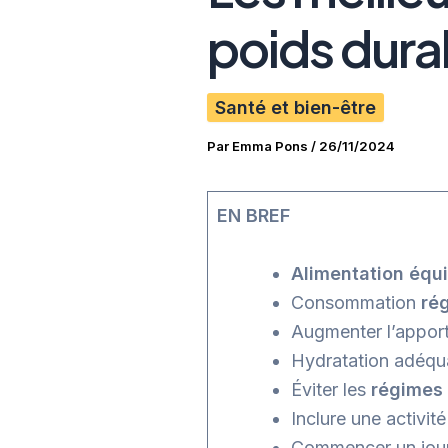
poids dura
Santé et bien-être
Par
Emma Pons
/
26/11/2024
EN BREF
Alimentation équi
Consommation
rég
Augmenter l’appor
Hydratation adéquat
Éviter les
régimes 
Inclure une activit
Commencer un jour