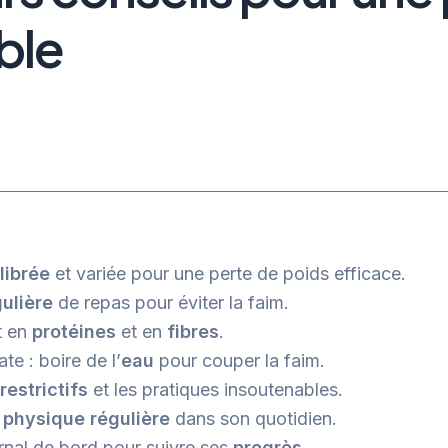
ble
librée
et variée pour une perte de poids efficace.
ulière
de repas pour éviter la faim.
t en
protéines
et en
fibres
.
e : boire de l’
eau
pour couper la faim.
restrictifs
et les pratiques insoutenables.
é
physique régulière
dans son quotidien.
nal de bord pour suivre ses
progrès
.