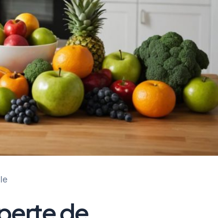
le
 perte de