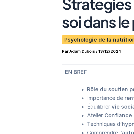
Stratégies 
soi dans le
Psychologie de la nutritio
Par
Adam Dubois
/
13/12/2024
EN BREF
Rôle du soutien 
Importance de
ren
Équilibrer
vie soci
Atelier
Confiance 
Techniques d’
hyp
Comprendre l’
aut