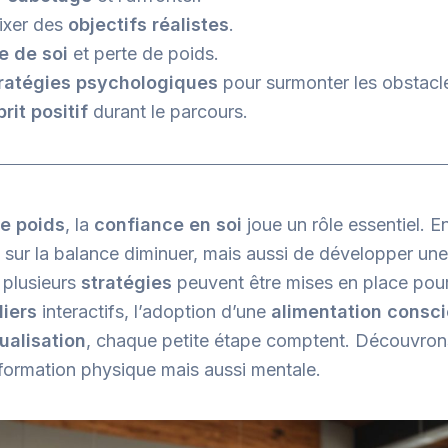
ixer des
objectifs réalistes
.
e de soi
et perte de poids.
ratégies psychologiques
pour surmonter les obstacl
rit positif
durant le parcours.
de poids
, la
confiance en soi
joue un rôle essentiel. En 
s sur la balance diminuer, mais aussi de développer une 
 plusieurs
stratégies
peuvent être mises en place pour
liers
interactifs, l’adoption d’une
alimentation consc
ualisation
, chaque petite étape comptent. Découvro
ormation physique mais aussi mentale.